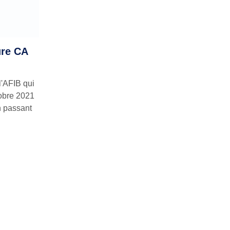
ure CA
l'AFIB qui
tobre 2021
n passant