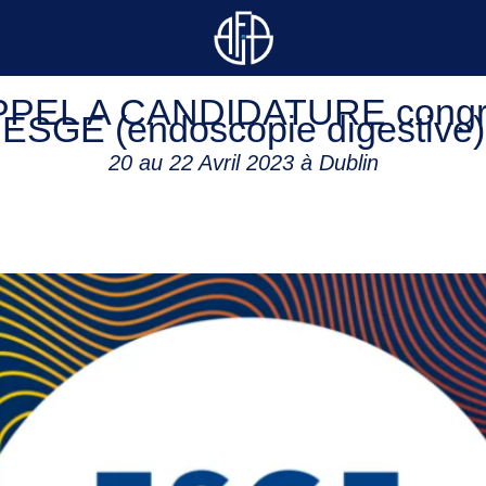
PPEL A CANDIDATURE congr
ESGE (endoscopie digestive)
20 au 22 Avril 2023 à Dublin