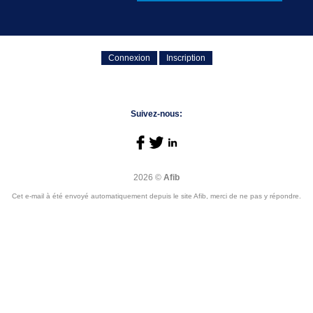
Connexion
Inscription
Suivez-nous:
2026 ©
Afib
Cet e-mail à été envoyé automatiquement depuis le site Afib, merci de ne pas y répondre.