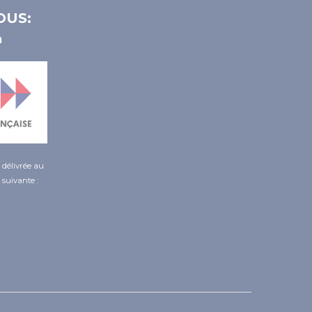
OUS:
é délivrée au
 suivante :