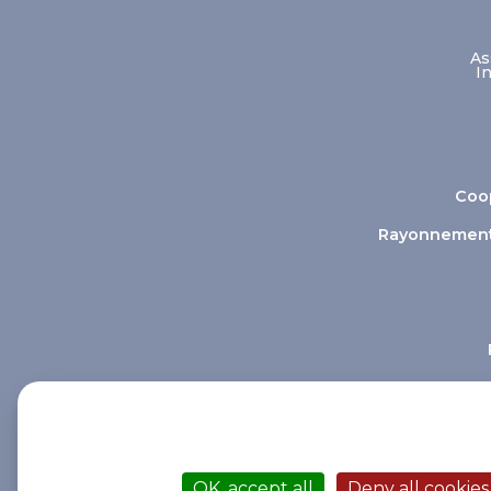
As
I
Coop
Rayonnement e
This site uses cookies and gives you control o
OK, accept all
Deny all cookies