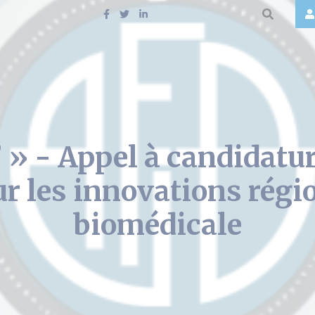
 » - Appel à candidatur
r les innovations régi
biomédicale