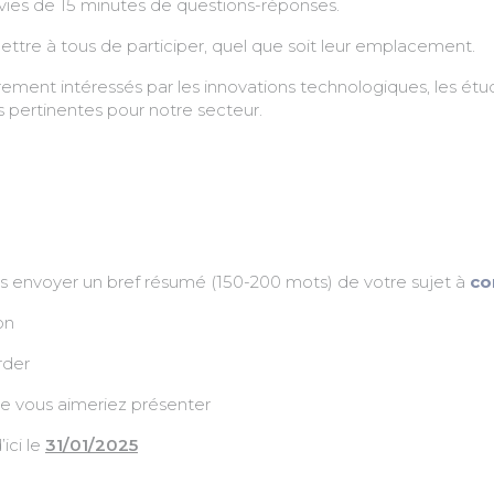
es de 15 minutes de questions-réponses.
e à tous de participer, quel que soit leur emplacement.
 intéressés par les innovations technologiques, les études 
 pertinentes pour notre secteur.
us envoyer un bref résumé (150-200 mots) de votre sujet à
co
on
rder
 vous aimeriez présenter
ici le
31/01/2025