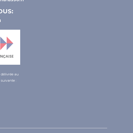
OUS:
é délivrée au
 suivante :