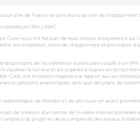
icaux d’Ile de France se sont réunis au sein de l’hôpital Henr
 accélérateurs IRM LINAC.
tut Curie nous ont fait part de leurs retours d’expérience sur l
ttre son installation, choix de l’équipement et procédure d’a
grands principes de l’accélérateur à particules couplé à un I
ent visualiser la tumeur et les organes à risques en temps rée
cible. C’est une évolution majeure par rapport aux accélérateu
aines localisations anatomiques, ainsi que des plans de trai
 de radiothérapie de Mondor et de découvrir en avant-premièr
rojet de création d’un centre de 14 salles interventionnelles et
ampleur du projet et de la complexité des travaux à réaliser 