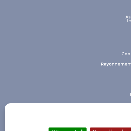
As
I
Coop
Rayonnement e
This site uses cookies and gives you control o