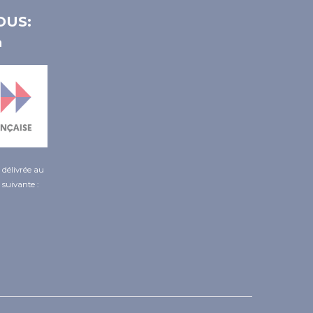
OUS:
é délivrée au
 suivante :