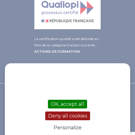
La certification qualité a été délivrée au
titre de la catégorie d'action suivante :
ACTIONS DE FORMATION
This site uses cookies and gives you
control over what you want to
activate
© 2021 Afib
OK, accept all
Contact
Mentions légales
Deny all cookies
Cookies
Politique de gestion des données
Personalize
Statuts de l'association
Règlement intérieur