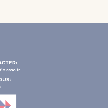
ACTER:
ib.asso.fr
OUS: