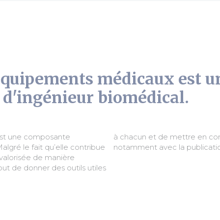
équipements médicaux est 
 d'ingénieur biomédical.
st une composante
 et bonnes pratiques
lgré le fait qu’elle contribue
notamment avec la publicatio
s valorisée de manière
but de donner des outils utiles