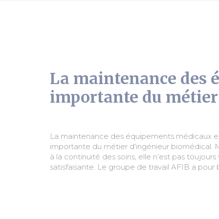
La maintenance des 
importante du métier
La maintenance des équipements médicaux e
à chacun et de mettre en commun les expériences
importante du métier d'ingénieur biomédical. Ma
à la continuité des soins, elle n’est pas toujour
satisfaisante. Le groupe de travail AFIB a pour 