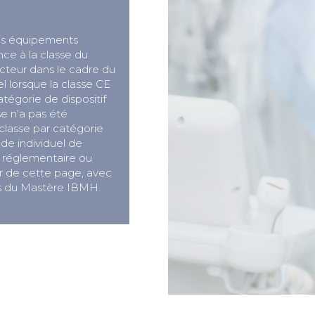
es équipements
nce à la classe du
ructeur dans le cadre du
l lorsque la classe CE
atégorie de dispositif
se n'a pas été
classe par catégorie
ude individuel de
r réglementaire ou
ir de cette page, avec
es du Mastère IBMH.