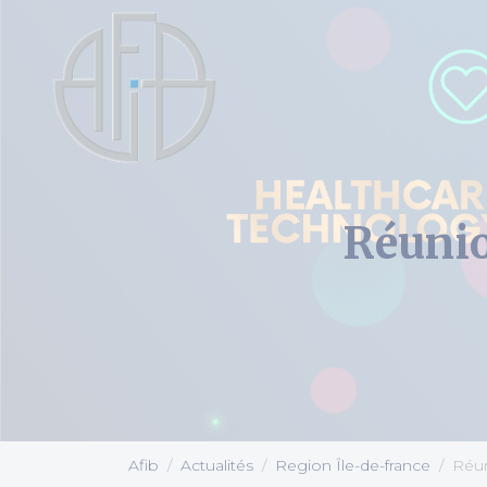
Cookies management panel
Réunio
Afib
Actualités
Region Île-de-france
Réun