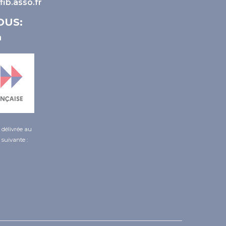
ib.asso.fr
OUS:
é délivrée au
 suivante :