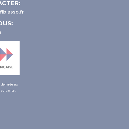
ACTER:
ib.asso.fr
OUS:
é délivrée au
 suivante :