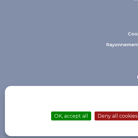
Coop
Rayonnement e
This site uses cookies and gives you control o
OK, accept all
Deny all cookies
© 2021 Afib
Contact
Me