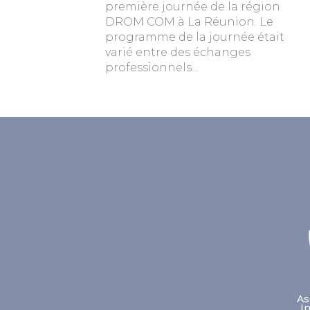
première journée de la région
DROM COM à La Réunion. Le
programme de la journée était
varié entre des échanges
professionnels...
As
I