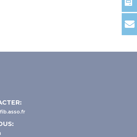
ACTER:
ib.asso.fr
OUS: